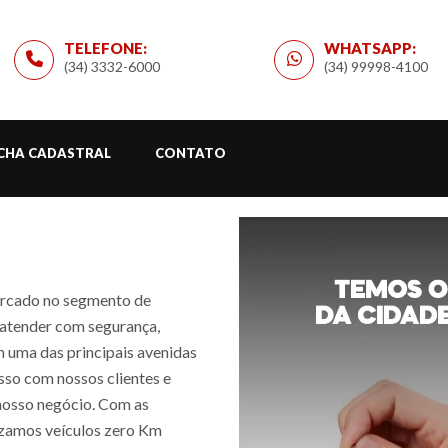
TELEFONE:
WHATSAPP:
(34) 3332-6000
(34) 99998-4100
ICHA CADASTRAL
CONTATO
ercado no segmento de
 atender com segurança,
m uma das principais avenidas
sso com nossos clientes e
nosso negócio. Com as
zamos veículos zero Km